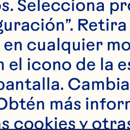
s. Selecciona pr
 Ramito de menta
uración”. Retira 
 en cualquier m
 el icono de la e
pantalla. Cambia 
era rellena hast
Obtén más infor
ade todos los ing
 cookies y otras