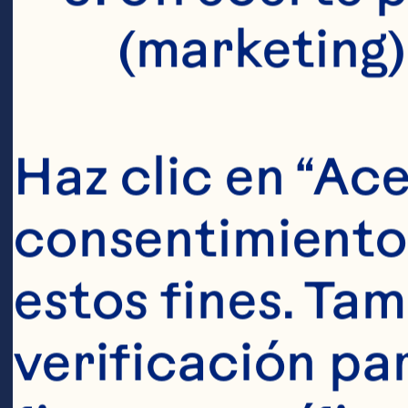
(marketing)
Haz clic en “Ace
Ingredien
consentimiento 
120 ml (4 onza
estos fines. Tam
cranberry 45 ml
verificación pa
cucharada de f