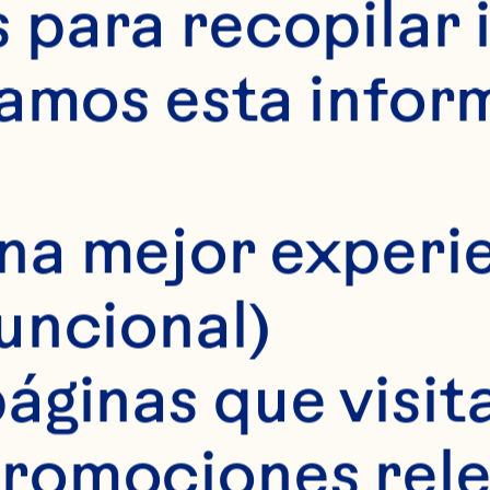
para recopilar 
samos esta infor
na mejor experie
funcional)
áginas que visita
romociones rele