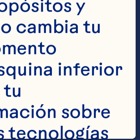
opósitos y 
 para decorar
o cambia tu 
omento 
squina inferior 
tu 
a la mitad 
mación sobre 
redientes, 
 tecnologías 