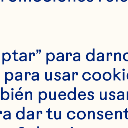
ptar” para darno
tes
para usar cookie
s) de Ocean Spray®
bién puedes usar 
 (1 1/2 onzas) de r
ra dar tu consent
resas congeladas,