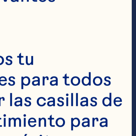
s tu 
s para todos 
 Bebida de 
las casillas de 
on 1 
imiento para 
 