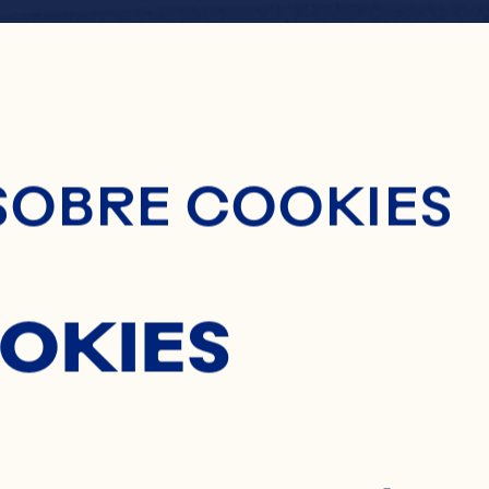
nido Principal
 PATRI
SOBRE COOKIES
OKIES