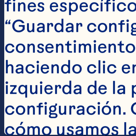
fines específico
descongeladas
Pasos
“Guardar config
consentimiento
haciendo clic en
izquierda de la 
En una coctel
configuración. 
con hielo, añ
cómo usamos las