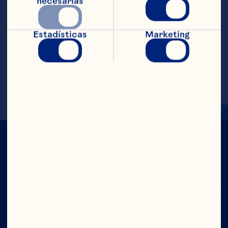
necesarias
Colar y servir en un vaso de cóctel con 
hielo. Llenar el vaso con cerveza de 
jengibre y decorar con una ramita de 
Estadísticas
Marketing
romero. SUGERENCIA: Para un sabor 
óptimo a romero, aplastar las ramas 
entre las manos para liberar los aceites 
frescos de la hierba.
CON TODO