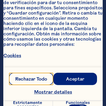
de verificación para dar tu consentimiento 
para fines específicos. Selecciona propósitos 
Ingredientes
y “Guardar configuración”. Retira o cambia tu 
60 ml (2 onzas) de vodka 15 ml (1/2 oz) de jugo 
consentimiento en cualquier momento 
de limón 15 ml (1/2 onza) de jarabe simple de 
haciendo clic en el icono de la esquina 
romero (instrucciones a continuación) 22 ml 
inferior izquierda de la pantalla. Cambia tu 
(3/4 onza) de Ocean Spray® Bebida de 
configuración. Obtén más información sobre 
cranberry Cerveza de jengibre 3-4 ramas de 
cómo usamos las cookies y otras tecnologías 
romero fresco
para recopilar datos personales:
Pasos
Cookies
Jarabe simple de romero: Remojar 2-3 
ramas de romero en 1 taza de agua 
caliente, como harías con el té, hasta que 
Rechazar Todo
Aceptar
el color haya cambiado y el sabor sea 
bastante potente. Agregar 1 taza de 
azúcar y revolver hasta disolver. Cóctel: 
Mostrar detalles
En una coctelera mezclar y agitar vodka, 
jugo de limón jarabe simple de romero y 
Estrictamente 
Funcionales
Ocean Spray® Bebida de cranberry. 