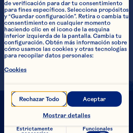
de verificación para dar tu consentimiento 
Ingredientes
para fines específicos. Selecciona propósitos 
6 onzas de Bebida de cranberry 2 onzas de jugo 
y “Guardar configuración”. Retira o cambia tu 
de naranja 2 onzas de Ginger ale Adorno de 
consentimiento en cualquier momento 
cáscara de Naranja
Pasos
haciendo clic en el icono de la esquina 
inferior izquierda de la pantalla. Cambia tu 
configuración. Obtén más información sobre 
cómo usamos las cookies y otras tecnologías 
Vacíe todos los ingredientes, excepto el 
para recopilar datos personales:
adorno en un vaso con hielo. Adorne con 
la naranja. Raciones aproximadas: 1
Cookies
Rechazar Todo
Aceptar
Mostrar detalles
Estrictamente 
Funcionales