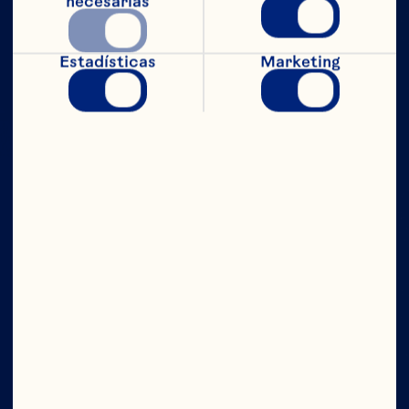
necesarias
CON TODO
Estadísticas
Marketing
EL PODER
Compañía
Contáctanos
Junta Directiva
Quiénes somos
Nuestro propósito
Equipo de directivos
Ingredientes
Sitio
Social