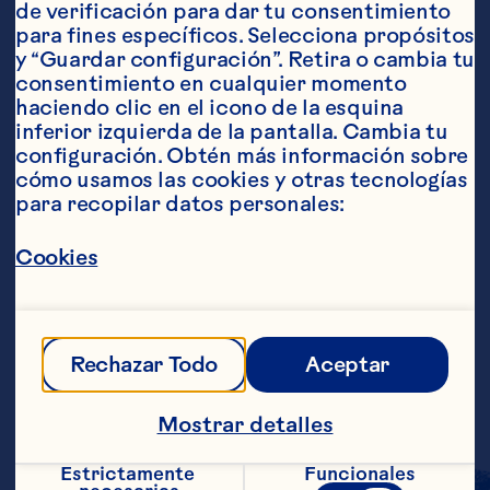
de verificación para dar tu consentimiento 
para fines específicos. Selecciona propósitos 
Ingredientes
y “Guardar configuración”. Retira o cambia tu 
2/3 taza de Cranberry Classic® jugo de 
consentimiento en cualquier momento 
cranberry 1/2 manzana mediana sin corazón y 
haciendo clic en el icono de la esquina 
cortada en pequeños trozos 1 banana 3/4 taza 
inferior izquierda de la pantalla. Cambia tu 
de col rizada fresca recién hecha 1/4 taza de 
configuración. Obtén más información sobre 
hojas de espinaca ligeramente empacadas 1/4 
cómo usamos las cookies y otras tecnologías 
cucharadita de canela en polvo 2 cucharaditas 
para recopilar datos personales:
de miel
Pasos
Cookies
Combine todos los ingredientes en una 
licuadora. Mezcle durante unos 
Rechazar Todo
Aceptar
segundos a alta velocidad o hasta que 
los ingredientes estén completamente 
combinados. Vierta en un vaso.
Mostrar detalles
Estrictamente 
Funcionales