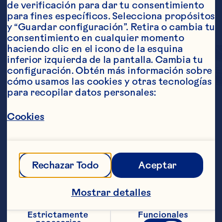
de verificación para dar tu consentimiento 
para fines específicos. Selecciona propósitos 
y “Guardar configuración”. Retira o cambia tu 
consentimiento en cualquier momento 
haciendo clic en el icono de la esquina 
inferior izquierda de la pantalla. Cambia tu 
configuración. Obtén más información sobre 
cómo usamos las cookies y otras tecnologías 
para recopilar datos personales:
Disfruta del sabor 
Cookies
original del cranberry, 
cosechado directo de 
Rechazar Todo
Aceptar
nuestros campos. Es una 
deliciosa manera de 
Mostrar detalles
obtener la dosis diaria 
Estrictamente 
Funcionales