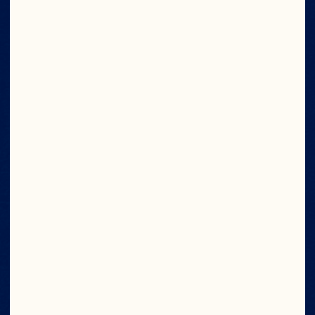
Ver La Etiqueta Nutricional
Cleanses and
Purifies
No High Fructose
Corn Syrup
No Artificial
Flavors or
Preservatives
100% Vitamin C