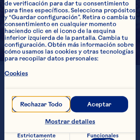
de verificación para dar tu consentimiento 
para fines específicos. Selecciona propósitos 
y “Guardar configuración”. Retira o cambia tu 
consentimiento en cualquier momento 
haciendo clic en el icono de la esquina 
inferior izquierda de la pantalla. Cambia tu 
configuración. Obtén más información sobre 
cómo usamos las cookies y otras tecnologías 
para recopilar datos personales:
Cookies
UBICACIÓN
Wisconsin
GENERACIÓN
5th
ESTABLECIDO
1918
Rechazar Todo
Aceptar
ACRES 
250
CULTIVADAS
Mostrar detalles
SOCIALES
Estrictamente 
Funcionales