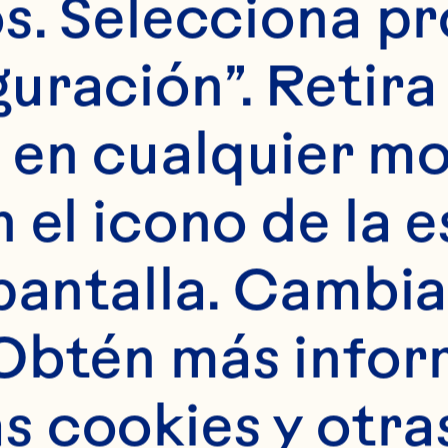
 M, Hadi A, Naja
s. Selecciona pr
nsour-Ghanaei F.
uración”. Retira 
n cardiovascular 
 en cualquier m
systematic revie
 el icono de la e
inical Nutrition 
pantalla. Cambia 
.1016/j.clnu.2019.
Obtén más infor
endano EE, Chen 
 cookies y otras