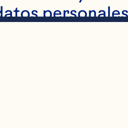
yer B, Novotny J
datos personales
kes of flavan-3-o
olic health: sys
lysis of randomi
 cohort studies.
linical Nutrition 
067-78. doi: 