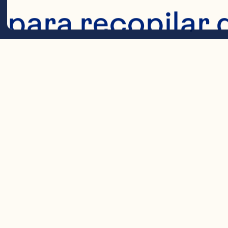
Matson J, Ga
para recopilar 
Dietary inta
cardiometab
Cookies
and meta-ana
prospective
Journal of C
2019;110(5):1