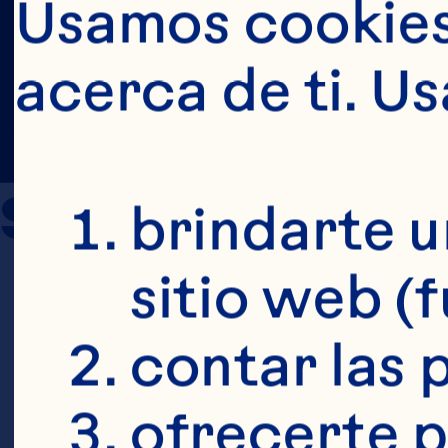
Usamos cookies 
acerca de ti. U
Sources
brindarte u
sitio web (
Novotny JA,
contar las p
Charron CS.
ofrecerte p