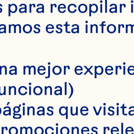
para recopilar 
samos esta infor
na mejor experie
funcional)
 Baer DJ, Khoo C
áginas que visita
 Cranberry juic
romociones rele