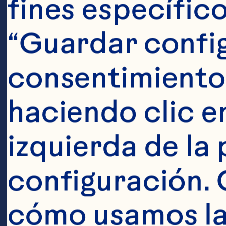
Pourmasoumi
fines específico
Joukar F, Ma
“Guardar config
cranberry o
consentimiento
factors: A 
haciendo clic en
analysis. Cl
izquierda de la 
788. doi: 10
configuración. 
Raman G, Av
cómo usamos las