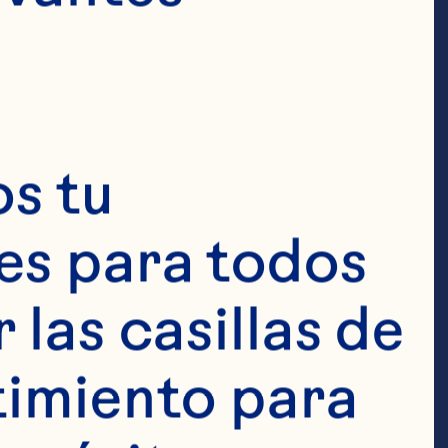
bolic risk, 
 circulating C-
e, and glucose 
s tu 
 Journal of 
s para todos 
 doi: 
las casillas de 
imiento para 