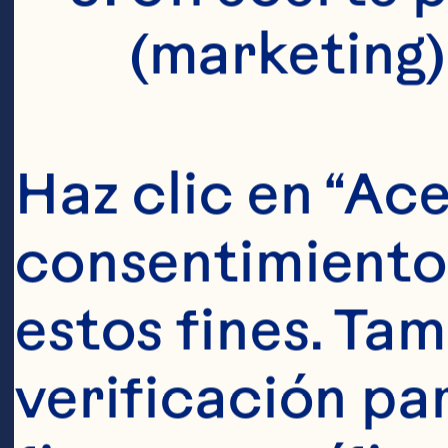
lowers marke
(marketing)
including b
reactive pro
Haz clic en “Ace
concentratio
consentimiento 
Nutrition 20
estos fines. Tam
10.3945/jn.
verificación pa