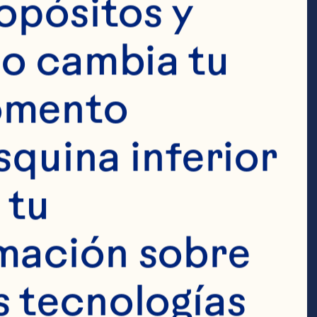
fgholizadeh A, 
opósitos y 
 The effects of 
o cambia tu 
metabolic risk 
omento 
w and meta-
squina inferior 
2020;39(3):774-
tu 
04.003. 
mación sobre 
S, Wang J, 
 tecnologías 